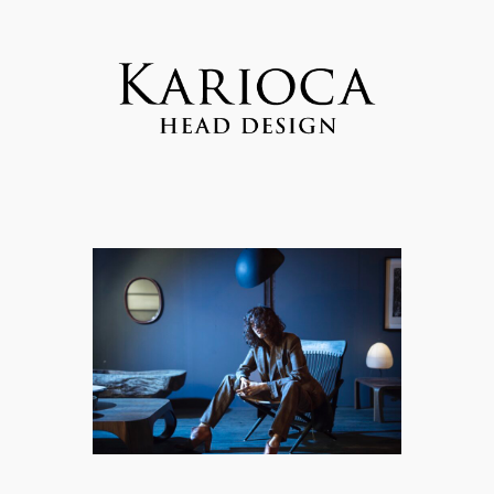
内
容
を
ス
キ
ッ
プ